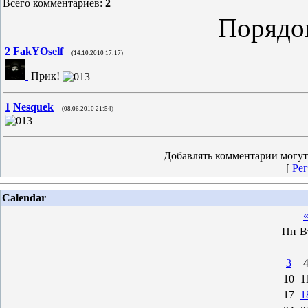
Всего комментариев
:
2
Порядо
2
FakYOself
(14.10.2010 17:17)
Прик!
1
Nesquek
(08.06.2010 21:54)
Добавлять комментарии могут
[
Рег
Calendar
Пн
В
3
10
1
17
1