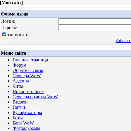
[
Мой сайт
]
Форма входа
Логин:
Пароль:
запомнить
Забыл 
Меню сайта
Главная страница
Форум
Обратная связь
Сервера WoW
Аддоны
Читы
Новости о игре
Сервера и саиты WoW
Видяхи
Патчи
Русификаторы
Боты
Баги WoW
Фотоальбомы