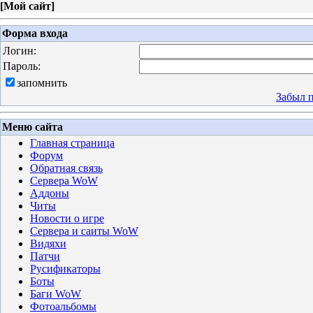
[
Мой сайт
]
Форма входа
Логин:
Пароль:
запомнить
Забыл 
Меню сайта
Главная страница
Форум
Обратная связь
Сервера WoW
Аддоны
Читы
Новости о игре
Сервера и саиты WoW
Видяхи
Патчи
Русификаторы
Боты
Баги WoW
Фотоальбомы