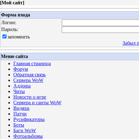
[
Мой сайт
]
Форма входа
Логин:
Пароль:
запомнить
Забыл 
Меню сайта
Главная страница
Форум
Обратная связь
Сервера WoW
Аддоны
Читы
Новости о игре
Сервера и саиты WoW
Видяхи
Патчи
Русификаторы
Боты
Баги WoW
Фотоальбомы