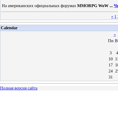
На американских официальных форумах
MMORPG WoW
...
Ч
«
1
Calendar
«
Пн
В
3
10
1
17
1
24
2
31
Полная версия сайта