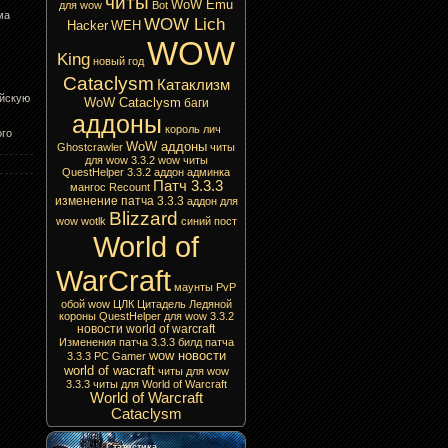
читы
WoW Emu
для wow
Bot
ма
WOW Lich
Hacker
WEH
WOW
King
новый год
Cataclysm
Катаклизм
ийскую
WoW Cataclysm
баги
аддоны
король лич
ого
WoW аддоны
Ghostcrawler
читы
для wow 3.3.2
wow читы
QuestHelper 3.3.2
аддон
админка
Патч 3.3.3
мангос
Recount
изменение патча 3.3.3
аддон для
Blizzard
wow
wotlk
синий пост
World of
WarCraft
маунты
PvP
обой wow
ЦЛК
Цитадель Ледяной
короны
QuestHelper для wow 3.3.2
новости world of warcraft
Изменения патча 3.3.3
билд патча
wow новости
3.3.3
PC Gamer
world of wacraft
читы для wow
3.3.3
читы для World of Warcraft
World of Warcraft
Cataclysm
Статистика