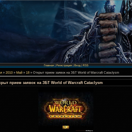
Главная
|
Регистрация
|
Вход
|
RSS
ая
»
2010
»
Май
»
18
» Открыт прием заявок на ЗБТ World of Warcraft Cataclysm
крыт прием заявок на ЗБТ World of Warcraft Cataclysm