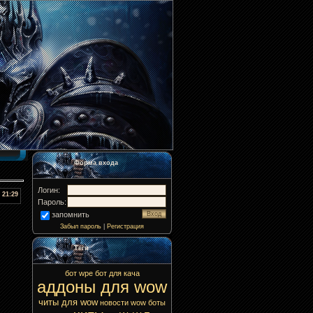
Форма входа
Логин:
21:29
Пароль:
запомнить
Забыл пароль
|
Регистрация
Теги
бот
wpe
бот для кача
аддоны для wow
читы для wow
новости wow
боты