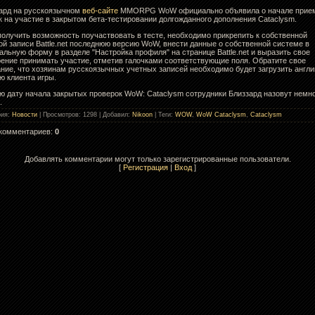
ард на русскоязычном
веб-сайте
MMORPG WoW официально объявила о начале прие
к на участие в закрытом бета-тестировании долгожданного дополнения Cataclysm.
получить возможность поучаствовать в тесте, необходимо прикрепить к собственной
ой записи Battle.net последнюю версию WoW, внести данные о собственной системе в
альную форму в разделе "Настройка профиля" на странице Battle.net и выразить свое
ение принимать участие, отметив галочками соответствующие поля. Обратите свое
ние, что хозяинам русскоязычных учетных записей необходимо будет загрузить англ
ю клиента игры.
ю дату начала закрытых проверок WoW: Cataclysm сотрудники Близзард назовут немн
.
рия
:
Новости
|
Просмотров
: 1298 |
Добавил
:
Nikoon
|
Теги
:
WOW
,
WoW Cataclysm
,
Cataclysm
 комментариев
:
0
Добавлять комментарии могут только зарегистрированные пользователи.
[
Регистрация
|
Вход
]