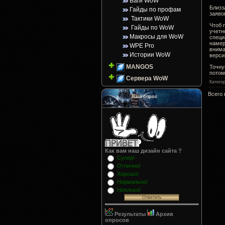
Баги WoW
Близз
Гайды по профам
заяво
Тактики WoW
Чтоб 
Гайды по WoW
учетн
Макросы для WoW
специ
намер
WPE Pro
внима
Истории WoW
верси
MANGOS
Точну
потом
Сервера WoW
Катего
Всего
Наш опрос
Как вам наш дизайн сайта ?
Супер!
Отлично!
Хорошо!
Нормально!
Неплохо!
Результаты
Архив
опросов